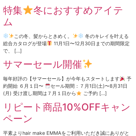
特集
冬におすすめアイテ
ム
この冬、髪からときめく。
冬のキレイを叶える
総合カタログが登場
11月1日〜12月30日までの期間限定
で、 […]
サマーセール開催
毎年好評の【サマーセール】が今年もスタートします
予
約開始 ６月１日〜
セール期間：７月1日(土)〜8月31日
(月) 受け渡し期間は７月１日から
ご予約 […]
リピート商品10%OFFキャン
ペーン
平素よりhair make EMMAをご利用いただき誠にありがと